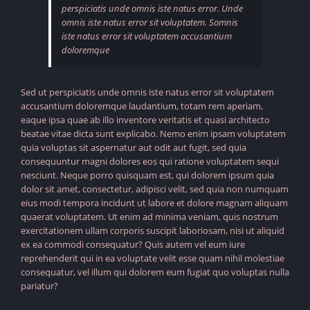
perspiciatis unde omnis iste natus error. Unde
omnis iste natus error sit voluptatem. Somnis
iste natus error sit voluptatem accusantium
doloremque
Sed ut perspiciatis unde omnis iste natus error sit voluptatem
accusantium doloremque laudantium, totam rem aperiam,
eaque ipsa quae ab illo inventore veritatis et quasi architecto
beatae vitae dicta sunt explicabo. Nemo enim ipsam voluptatem
quia voluptas sit aspernatur aut odit aut fugit, sed quia
consequuntur magni dolores eos qui ratione voluptatem sequi
nesciunt. Neque porro quisquam est, qui dolorem ipsum quia
dolor sit amet, consectetur, adipisci velit, sed quia non numquam
eius modi tempora incidunt ut labore et dolore magnam aliquam
quaerat voluptatem. Ut enim ad minima veniam, quis nostrum
exercitationem ullam corporis suscipit laboriosam, nisi ut aliquid
ex ea commodi consequatur? Quis autem vel eum iure
reprehenderit qui in ea voluptate velit esse quam nihil molestiae
consequatur, vel illum qui dolorem eum fugiat quo voluptas nulla
pariatur?