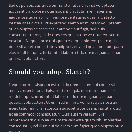
Sed ut perspiciatis unde omnis iste natus error sit voluptatem
accusantium doloremque laudantium, totam rem aperiam,
eaque ipsa quae ab illo inventore veritatis et quasi architecto
beatae vitae dicta sunt explicabo. Nemo enim ipsam voluptatem
quia voluptas sit aspernatur aut odit aut fugit, sed quia
consequuntur magni dolores eos qui ratione voluptatem sequi
nesciunt. Neque porro quisquam est, qui dolorem ipsum quia
dolor sit amet, consectetur, adipisci velit, sed quia non numquam
eius modi tempora incidunt ut labore et dolore magnam aliquam
quaerat voluptatem.
Should you adopt Sketch?
Neque porro quisquam est, qui dolorem ipsum quia dolor sit
amet, consectetur, adipisci velit, sed quia non numquam eius
modi tempora incidunt ut labore et dolore magnam aliquam
quaerat voluptatem. Ut enim ad minima veniam, quis nostrum
exercitationem ullam corporis suscipit laboriosam, nisi ut aliquid
ex ea commodi consequatur? Quis autem vel eum iure
reprehenderit qui in ea voluptate velit esse quam nihil molestiae
consequatur, vel illum qui dolorem eum fugiat quo voluptas nulla
pariatur?